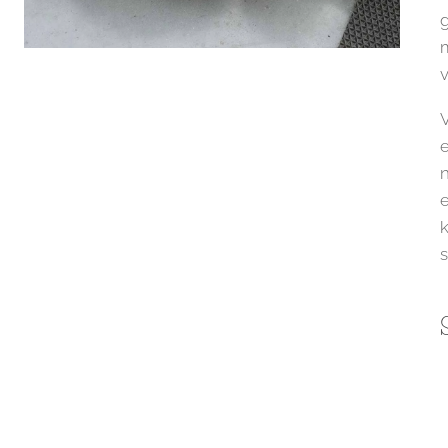
g
m
v
V
e
n
k
s