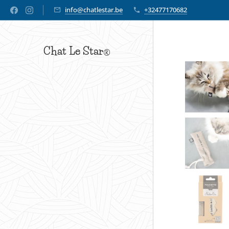
info@chatlestar.be
+32477170682
Chat Le Star
®