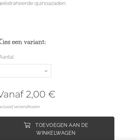
geëxtraheerde quinoazaden.
Kies een variant:
Aantal
Vanaf
2,00
€
xclusief verzendkosten
TOEVOEGEN AAN DE
WINKELWAGEN