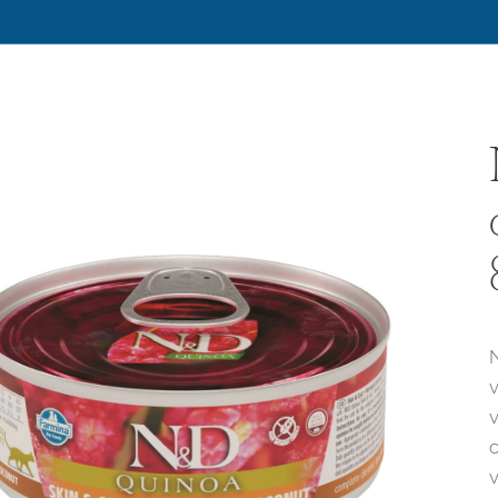
v
v
o
v