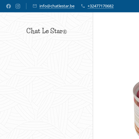
info@chatlestar.be
+32477170682
Chat Le Star
®