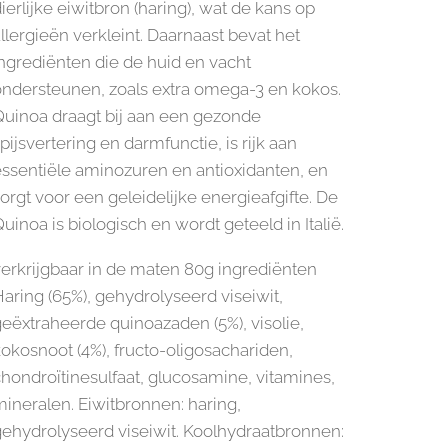
ierlijke eiwitbron (haring), wat de kans op
llergieën verkleint. Daarnaast bevat het
ngrediënten die de huid en vacht
ondersteunen, zoals extra omega-3 en kokos.
Quinoa draagt bij aan een gezonde
pijsvertering en darmfunctie, is rijk aan
ssentiële aminozuren en antioxidanten, en
orgt voor een geleidelijke energieafgifte. De
uinoa is biologisch en wordt geteeld in Italië.
erkrijgbaar in de maten 80g ingrediënten
aring (65%), gehydrolyseerd viseiwit,
eëxtraheerde quinoazaden (5%), visolie,
okosnoot (4%), fructo-oligosachariden,
hondroïtinesulfaat, glucosamine, vitamines,
ineralen. Eiwitbronnen: haring,
ehydrolyseerd viseiwit. Koolhydraatbronnen: