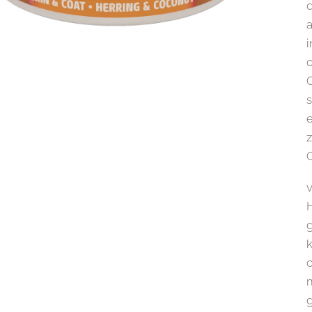
d
a
i
s
e
z
Q
v
H
g
k
c
m
g