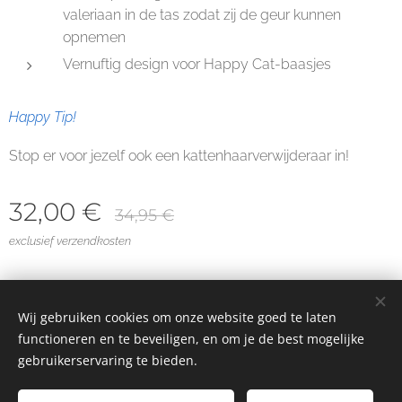
valeriaan in de tas zodat zij de geur kunnen
opnemen
Vernuftig design voor Happy Cat-baasjes
Happy Tip!
Stop er voor jezelf ook een kattenhaarverwijderaar in!
32,00
€
34,95
€
exclusief verzendkosten
Privacybeleid
Wij gebruiken cookies om onze website goed te laten
functioneren en te beveiligen, en om je de best mogelijke
Algemene Voorwaarden
Cookies
gebruikerservaring te bieden.