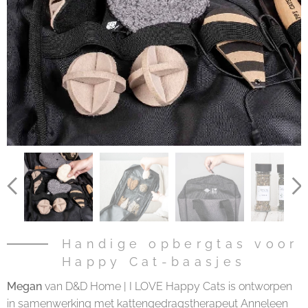
Handige opbergtas voor
Happy Cat-baasjes
Megan
van D&D Home | I LOVE Happy Cats is ontworpen
in samenwerking met kattengedragstherapeut Anneleen