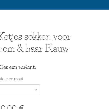
Ketjes sokken voor
hem & haar Blauw
Kies een variant:
kleur en maat
10,00
€