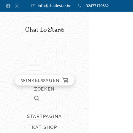
info@chatlestar.be
+32477170682
Chat Le Star
®
WINKELWAGEN
ZOEKEN
STARTPAGINA
KAT SHOP