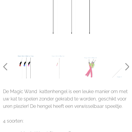
De Magic Wand kattenhengel is een leuke manier om met
uw kat te spelen zonder gekrabd te worden, geschikt voor
uren plezier! De hengel heeft een verwisselbaar speeltje.
4 soorten: