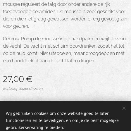
mousse reguleert de talg door onder andere de rijk
toegevoegde ceramiden. De mousse is zeer geschikt voor
dieren die niet graag gewassen worden of erg gevoelig zijn
voor geuren.
Gebruik: Pomp de mousse in de handpalm en wrijf deze in
de vacht. De vacht met schuim doordrenken zodat het tot
op de huid komt. Niet uitspoelen, maar droogdeppen met
een handdoek of aan de lucht laten drogen.
27,00
€
exclusief verzendkosten
Privacybeleid
Wij gebruiken cookies om onze website goed te laten
functioneren en te beveiligen, en om je de best mogelijke
Algemene Voorwaarden
Cookies
gebruikerservaring te bieden.